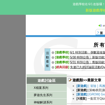
遊戲學校在
6/1
改版囉
新版遊戲學
m
這。
首
所
◎
[遊戲學校]
6/1 特別活動：倒數迎改
活
動
◎
[遊戲學校]
5/30 特別公告：新版功
看
◎
[遊戲學校]
5/31 特別公告：舊版回
板
◎
[
經典回顧
]
失連已久的討論區活動(Dyla
遊戲類>>最新文章
遊戲討論區
[新遊戲]
[ 冒險 ] 
X檔案系列
[新遊戲]
[策略棋弈]
[新遊戲]
[GROW] Gr
夢遊先生系列
[X檔案]
一點官方Q&
神秘解謎系列