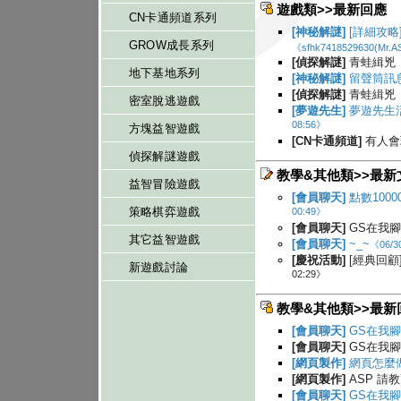
遊戲類>>最新回應
CN卡通頻道系列
[神秘解謎]
[詳細攻略
GROW成長系列
《sfhk7418529630(Mr.AS
[偵探解謎]
青蛙緝兇
《
地下基地系列
[神秘解謎]
留聲筒訊
[偵探解謎]
青蛙緝兇
《
密室脫逃遊戲
[夢遊先生]
夢遊先生
08:56》
方塊益智遊戲
[CN卡通頻道]
有人會
偵探解謎遊戲
教學&其他類>>最新
益智冒險遊戲
[會員聊天]
點數100
策略棋弈遊戲
00:49》
[會員聊天]
GS在我
其它益智遊戲
[會員聊天]
~_~
《06/3
[慶祝活動]
[經典回顧
新遊戲討論
02:29》
教學&其他類>>最新
[會員聊天]
GS在我
[會員聊天]
GS在我
[網頁製作]
網頁怎麼
[網頁製作]
ASP 請
[會員聊天]
GS在我