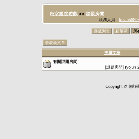
密室脫逃遊戲
>>
謎題房間
板務人員：
kevin5889
遊戲列表
精華區
所
發表新文章
主題文章
有關謎題房間
[謎題房間]
ryojun
於
Copyright © 遊