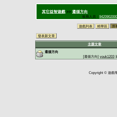
其它益智遊戲
>>
遵循方向
板務人員：
942090200
遊戲列表
精華區
所
發表新文章
主題文章
遵循方向
[遵循方向]
youk1203
於
Copyright © 遊