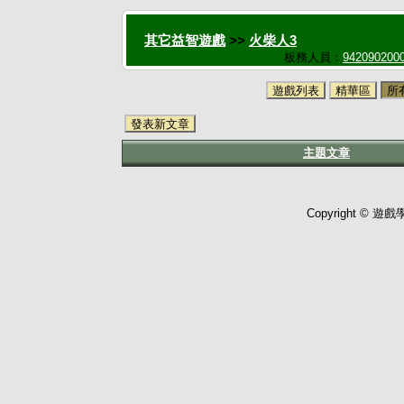
其它益智遊戲
>>
火柴人3
板務人員：
942090200
遊戲列表
精華區
所
發表新文章
主題文章
Copyright © 遊