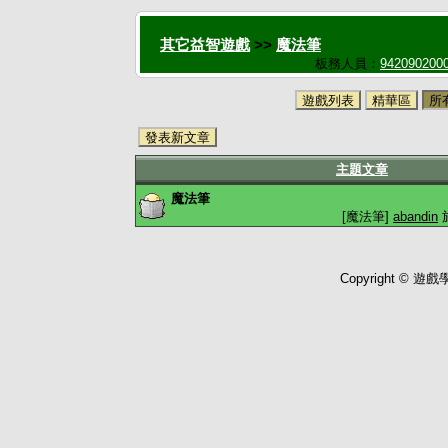
其它益智遊戲
>>
魔法筆
板務人員：
942090200
遊戲列表
精華區
所
發表新文章
主題文章
魔法筆
[魔法筆]
abandin
於
Copyright © 遊