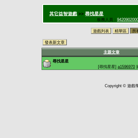
其它益智遊戲
>>
尋找星星
板務人員：
942090200
遊戲列表
精華區
所
發表新文章
主題文章
尋找星星
[尋找星星]
a1596970
於
Copyright © 遊