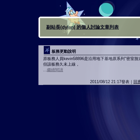
副站長(dylan) 的個人討論文章列表
板務更動說明
原板務人員kevin58896是沿用地下基地原系列"密室
但該板務久未上線，
...
繼續閱讀
2011/08/12 21:17發表｜
回應