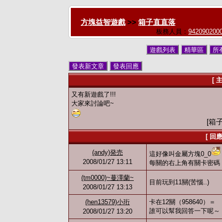
方塊益智遊戲
>>
箱子直直落
板務人員：
942090200
遊戲列表
精華區
所
發表新文章
發表回應
[ 
又有新遊戲了!!!
大家來討論吧~
[箱
[ 回
(andy)発売
這好像叫金屬方塊0_0
2008/01/27 13:11
每關的右上角有關卡密碼
(tm0000)~蔓澤蘭~
目前玩到11關(苦惱..)
2008/01/27 13:13
(hen13579)小珩
卡在12關（958640）＝
誰可以幫我回答一下呢～
2008/01/27 13:20