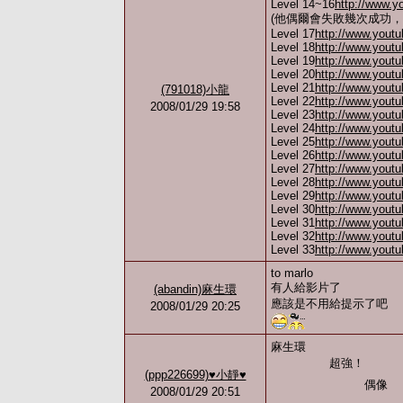
Level 14~16
http://www.
(他偶爾會失敗幾次成功
Level 17
http://www.yout
Level 18
http://www.you
Level 19
http://www.you
Level 20
http://www.you
Level 21
http://www.yout
(791018)小龍
Level 22
http://www.yout
2008/01/29 19:58
Level 23
http://www.you
Level 24
http://www.yout
Level 25
http://www.yout
Level 26
http://www.yout
Level 27
http://www.yout
Level 28
http://www.yout
Level 29
http://www.you
Level 30
http://www.yout
Level 31
http://www.you
Level 32
http://www.yout
Level 33
http://www.you
to marlo
有人給影片了
(abandin)麻生環
應該是不用給提示了吧
2008/01/29 20:25
麻生環
超強！
(ppp226699)♥小靜♥
偶
2008/01/29 20:51