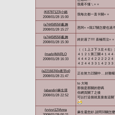
我看不懂ㄟ= =
(K8787123)小銘
我每次都一直卡關= =
2008/01/28 15:00
(a74458556)亂舞
恩阿= =我17關怎麼也過不去
2008/01/28 15:27
(a74458556)亂舞
終於過了!!!! 喜極而泣= =
2008/01/28 15:30
（（１上２下３左４右）
(marlo)MARLO
４１２１第三關４１４４
４４４２４２２２２２４
2008/01/28 16:33
４２４４３３１４２３３
(a221663)0o夜羽o0
正在努力22關中....好難喔
2008/01/28 21:47
to 大翊
那個是那關的密碼
(abandin)麻生環
你網頁關了之後
2008/01/28 22:52
可以打這個就直接進這關
(vvjvvj12)Anna
麻生還您好.請問33關怎
2008/01/29 00:21