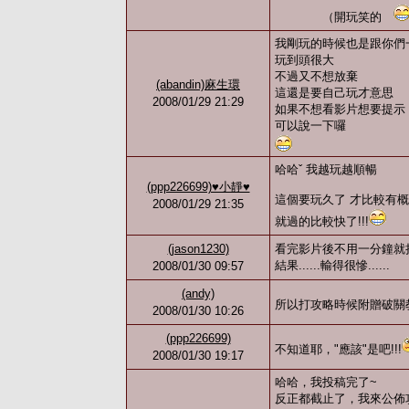
（開玩笑的
我剛玩的時候也是跟你們
玩到頭很大
不過又不想放棄
(abandin)麻生環
這還是要自己玩才意思
2008/01/29 21:29
如果不想看影片想要提示
可以說一下囉
哈哈ˇ 我越玩越順暢
(ppp226699)♥小靜♥
這個要玩久了 才比較有
2008/01/29 21:35
就過的比較快了!!!
(jason1230)
看完影片後不用一分鐘就
結果......輸得很慘......
2008/01/30 09:57
(andy)
所以打攻略時候附贈破關
2008/01/30 10:26
(ppp226699)
不知道耶，"應該"是吧!!!
2008/01/30 19:17
哈哈，我投稿完了~
反正都截止了，我來公佈攻