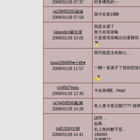
好多橘色的～
2008/01/28 07:37
(a23845525)涵涵
我卡在第18關
2008/01/28 07:59
我是全過了
(abandin)麻生環
努力在寫攻略
只是發現攻略比玩還難寫
2008/01/28 10:05
我可能是沒有耐心....
(ppp226699)♥小靜♥
一關一直過不了我就想放棄了
2008/01/28 11:57
(sf4567)felix
卡在第8關...Help!
2008/01/28 12:35
(a74458556)亂舞
有人會卡第五關???? 很
2008/01/28 14:28
請問 ...
如果..
(q81319)大翊
右上角的數字是..
2008/01/28 14:41
189493
怎過啊??