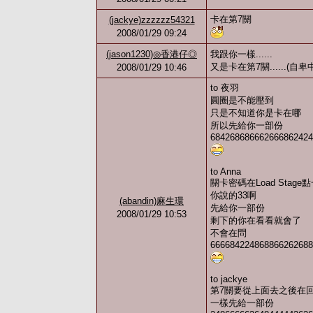
卡在第7關
(jackye)zzzzzz54321
2008/01/29 09:24
(jason1230)◎香港仔◎
我跟你一樣......
又是卡在第7關......(自卑
2008/01/29 10:46
to 夜羽
圓圈是不能壓到
只是不知道你是卡在哪
所以先給你一部份
684268686662666862424842
to Anna
關卡密碼在Load Sta
你說的33啊
(abandin)麻生環
先給你一部份
2008/01/29 10:53
剩下的你在看看就會了
不會在問
6666842248688662626884486
to jackye
第7關要從上面去之後在
一樣先給一部份