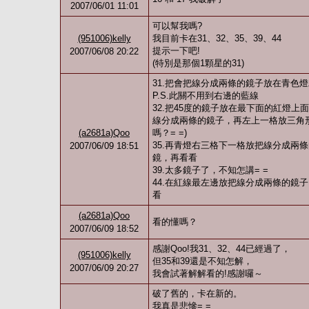
2007/06/01 11:01
可以幫我嗎?
(951006)kelly
我目前卡在31、32、35、39、44
提示一下吧!
2007/06/08 20:22
(特別是那個1顆星的31)
31.把會把線分成兩條的鏡子放在青色
P.S.此關不用到右邊的藍線
32.把45度的鏡子放在最下面的紅燈
線分成兩條的鏡子，再左上一格放三角
(a2681a)Qoo
嗎？= =)
35.再青燈右三格下一格放把線分成兩
2007/06/09 18:51
鏡，再看看
39.太多鏡子了，不知怎講= =
44.在紅線最左邊放把線分成兩條的鏡
看
(a2681a)Qoo
看的懂嗎？
2007/06/09 18:52
感謝Qoo!我31、32、44已經過了，
(951006)kelly
但35和39還是不知怎解，
2007/06/09 20:27
我會試著解解看的!感謝囉～
破了舊的，卡在新的。
我真是悲慘= =