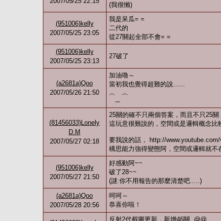
2007/05/25 22:15
(我很懶)
我是呆瓜= =
(951006)kelly
二代的
2007/05/25 23:05
從27關起全部不會= =
(951006)kelly
27破了
2007/05/25 23:13
加油嚕～
(a2681a)Qoo
當初我也覺得超難的說......
2007/05/26 21:50
︿ ︿
─
25關的確不只兩個答案，而且不只25關，
(81456033)Lonely
這玩意很難說的，空間或是邏輯概念比
D.M
要我說的話， http://www.youtube
2007/05/27 02:18
構思能力強得變態阿，空間或邏輯就不
好感動阿~~
(951006)kelly
破了28~~
2007/05/27 21:50
(謎:你不用報告的那麼清楚吧.....)
(a2681a)Qoo
呵呵～
恭喜你啦！
2007/05/28 20:56
反射2代截圖更新，新增46關..@@