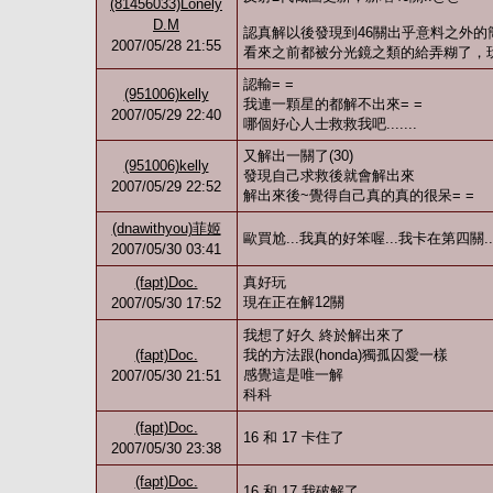
(81456033)Lonely
D.M
認真解以後發現到46關出乎意料之外的簡單
2007/05/28 21:55
看來之前都被分光鏡之類的給弄糊了，玩
認輸= =
(951006)kelly
我連一顆星的都解不出來= =
2007/05/29 22:40
哪個好心人士救救我吧.......
又解出一關了(30)
(951006)kelly
發現自己求救後就會解出來
2007/05/29 22:52
解出來後~覺得自己真的真的很呆= =
(dnawithyou)菲姬
歐買尬...我真的好笨喔...我卡在第四關.
2007/05/30 03:41
(fapt)Doc.
真好玩
現在正在解12關
2007/05/30 17:52
我想了好久 終於解出來了
(fapt)Doc.
我的方法跟(honda)獨孤囚愛一樣
感覺這是唯一解
2007/05/30 21:51
科科
(fapt)Doc.
16 和 17 卡住了
2007/05/30 23:38
(fapt)Doc.
16 和 17 我破解了