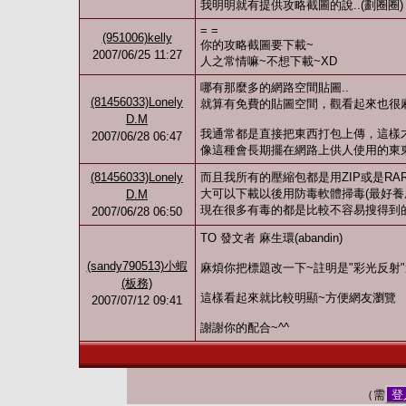
我明明就有提供攻略截圖的說..(劃圈圈)
= =
(951006)kelly
你的攻略截圖要下載~
2007/06/25 11:27
人之常情嘛~不想下載~XD
哪有那麼多的網路空間貼圖..
(81456033)Lonely
就算有免費的貼圖空間，觀看起來也很
D.M
我通常都是直接把東西打包上傳，這樣
2007/06/28 06:47
像這種會長期擺在網路上供人使用的東東
(81456033)Lonely
而且我所有的壓縮包都是用ZIP或是R
大可以下載以後用防毒軟體掃毒(最好養
D.M
現在很多有毒的都是比較不容易搜得到的EX
2007/06/28 06:50
TO 發文者 麻生環(abandin)
(sandy790513)小蝦
麻煩你把標題改一下~註明是"彩光反射
(板務)
這樣看起來就比較明顯~方便網友瀏覽
2007/07/12 09:41
謝謝你的配合~^^
（需
登