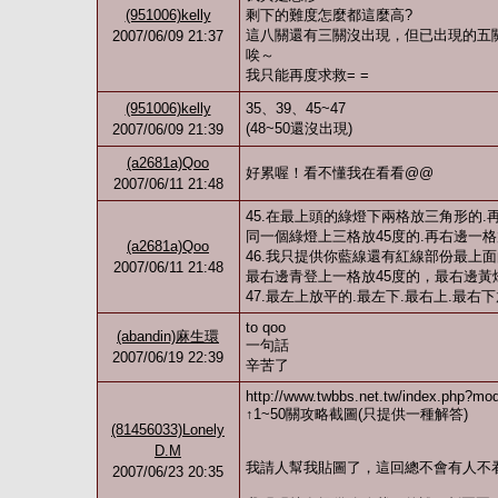
(951006)kelly
剩下的難度怎麼都這麼高?
這八關還有三關沒出現，但已出現的五
2007/06/09 21:37
唉～
我只能再度求救= =
(951006)kelly
35、39、45~47
(48~50還沒出現)
2007/06/09 21:39
(a2681a)Qoo
好累喔！看不懂我在看看@@
2007/06/11 21:48
45.在最上頭的綠燈下兩格放三角形的.
同一個綠燈上三格放45度的.再右邊一格放
(a2681a)Qoo
46.我只提供你藍線還有紅線部份最上面
2007/06/11 21:48
最右邊青登上一格放45度的，最右邊黃燈右
47.最左上放平的.最左下.最右上.最右下
to qoo
(abandin)麻生環
一句話
2007/06/19 22:39
辛苦了
http://www.twbbs.net.tw/index.php?mod
↑1~50關攻略截圖(只提供一種解答)
(81456033)Lonely
D.M
我請人幫我貼圖了，這回總不會有人不看吧.
2007/06/23 20:35