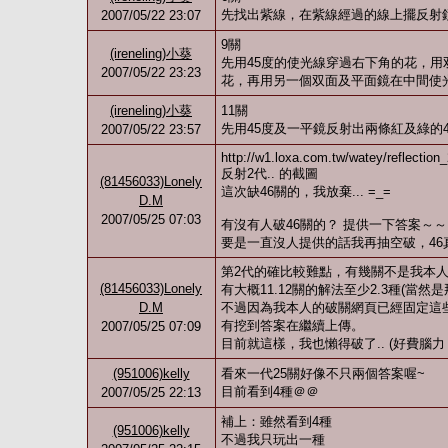
先找出紫線，在紫線經過的線上擺反射
2007/05/22 23:07
9關
(ireneling)小葵
先用45度的使光線穿過右下角的花，
2007/05/22 23:23
花，再用另一個双面及平面鏡在中間使
(ireneling)小葵
11關
先用45度及一平鏡反射出兩條紅及綠的
2007/05/22 23:57
http://w1.loxa.com.tw/watey/reflection_
反射2代.. 的截圖
(81456033)Lonely
這次缺46關的，我放棄... =_=
D.M
2007/05/25 07:03
有沒有人破46關的？ 提供一下答案～～
要是一直沒人提供的話我再抽空破，46真是麻
第2代的確比較難點，有幾關不是我本
(81456033)Lonely
有大概11.12關的解法至少2.3種(當
D.M
不過因為我本人的破關網頁已經固定這些
有挖到答案在繼續上傳。
2007/05/25 07:09
目前就這樣，我也懶得破了.. (好費腦力
(951006)kelly
看來一代25關好像不只兩個答案喔~
目前看到4種＠＠
2007/05/25 22:13
補上：雖然看到4種
(951006)kelly
不過我只玩出一種