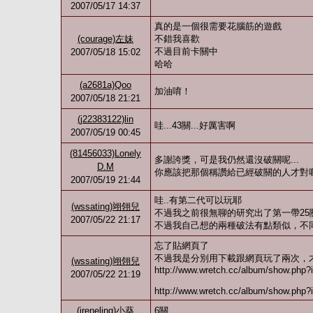
2007/05/17 14:37
真的是一個很需要花腦筋的遊戲
(courage)左妹
不錯我喜歡
不過目前卡關中
2007/05/18 15:02
哈哈
(a2681a)Qoo
加油唷！
2007/05/18 21:21
(j22383122)lin
哇...43關...好厲害啊
2007/05/19 00:45
(81456033)Lonely
多謝誇獎，可是我仍然還沒破關呢...
D.M
你應該把那個稱讚給已經破關的人才對
2007/05/19 21:44
哇..有第二代可以玩耶
(wssating)翊翎兒
不過我之前很無聊的研究出了第一帶2
2007/05/22 21:17
不過我自己想的兩種破法有點類似，不
忘了貼網頁了
不過我是分別用下載跟網頁玩了兩次，才
(wssating)翊翎兒
http://www.wretch.cc/album/show.ph
2007/05/22 21:19
http://www.wretch.cc/album/show.ph
(ireneling)小葵
6關