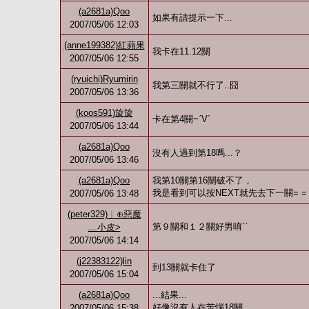
(a2681a)Qoo
如果有請提示一下...
2007/05/06 12:03
(anne199382)紅蘋果
我卡在11.12關
2007/05/06 12:55
(ryuichi)Ryumirin
我第三關就不行了..囧
2007/05/06 13:36
(koos591)旋旋
卡在第4關~ˊVˋ
2007/05/06 13:44
(a2681a)Qoo
沒有人過到第18嗎...？
2007/05/06 13:46
(a2681a)Qoo
我第10關第16關破不了，
我是看到可以按NEXT就先去下一關= =
2007/05/06 13:48
(peter329)︴⊕惡魔
第９關和１２關好男唷ˋˊ
﹏小皮>
2007/05/06 14:14
(j22383122)lin
到13關就卡住了
2007/05/06 15:04
(a2681a)Qoo
...結果...
好像沒有人在苦惱18關
2007/05/06 15:38