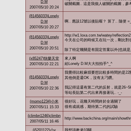
D.M
破關截圖.. 這是我個人破關的截圖，參考可
2007/05/10 20:24
(81456033)Lonely
啊.. 應該12號以後貼喔？ 算了.. 隨便 =
D.M
2007/05/10 20:27
http://w1.loxa.com.tw/watey/reflection2
(81456033)Lonely
今天在公司的時候又在玩一次，剛比對後
D.M
2007/05/10 20:51
除了特定幾關是有固定答案以外(也就是只有
(x85247)快樂天堂
來人啊
給Lonely D.M大大拍拍手^_^
2007/05/10 22:21
我覺得比較麻煩要想比較多時間的是22
(81456033)Lonely
其他倒是還OK，沒有太刁鑽。
D.M
我記得這還有第二代的反射，就是26~5
2007/05/10 22:36
等站長貼第二代出來再接著玩.. -_-
(momo1234)小米
很好玩，花幾天時間終於全過關了
很有成就感，期待第二代的試驗
2007/05/11 15:33
(climbn1246)climbn
http://www.backchina.org/main/show
2007/05/11 16:46
(i5201122)小v
我想請教弟10關