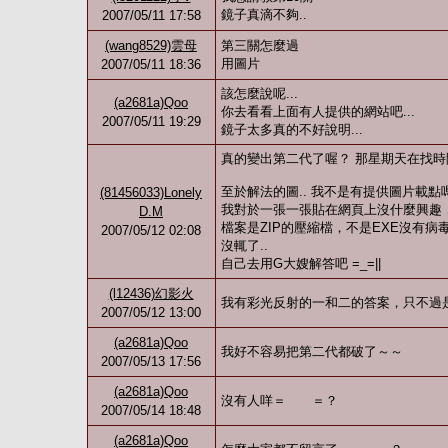
鏡子真滴不夠..
2007/05/11 17:58
(wang8529)雲母
第三關怎麼過
用圖片
2007/05/11 18:36
該怎麼說呢...
(a2681a)Qoo
你去看看上面有人提供的網站吧...
2007/05/11 19:29
鏡子太多真的不好說明...
真的變出第二代了喔？ 那星期天在找時間
至於解法的圖.. 我不是有提供圖片載點
(81456033)Lonely
我對於一張一張貼在網頁上沒什麼興趣
D.M
檔案是ZIP的壓縮檔，不是EXE沒有
2007/05/12 02:08
沒輒了..
自己去用G大嫂解答吧 =_=||
(l12436)幻影火
我有彩光反射的一和二的答案，只不過是圖
2007/05/12 13:00
(a2681a)Qoo
我好不容易把第二代都破了～～
2007/05/13 17:56
(a2681a)Qoo
沒有人咩＝ ＝？
2007/05/14 18:48
(a2681a)Qoo