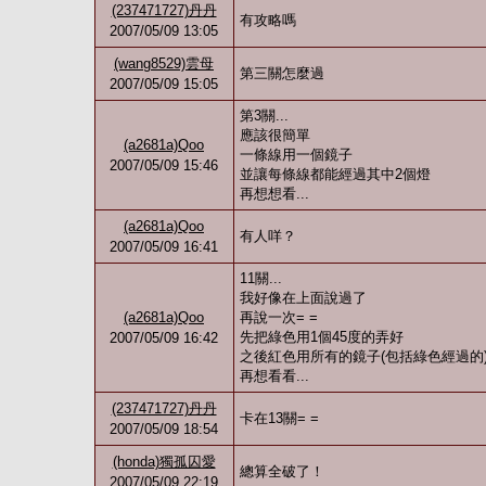
(237471727)丹丹
有攻略嗎
2007/05/09 13:05
(wang8529)雲母
第三關怎麼過
2007/05/09 15:05
第3關...
應該很簡單
(a2681a)Qoo
一條線用一個鏡子
2007/05/09 15:46
並讓每條線都能經過其中2個燈
再想想看...
(a2681a)Qoo
有人咩？
2007/05/09 16:41
11關...
我好像在上面說過了
(a2681a)Qoo
再說一次= =
先把綠色用1個45度的弄好
2007/05/09 16:42
之後紅色用所有的鏡子(包括綠色經過的
再想看看...
(237471727)丹丹
卡在13關= =
2007/05/09 18:54
(honda)獨孤囚愛
總算全破了！
2007/05/09 22:19