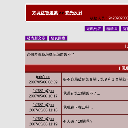
方塊益智遊戲
>>
彩光反射
板務人員：
942090200
遊戲列表
精華區
所
發表新文章
發表回應
[
這個遊戲我怎麼玩怎麼破不了
[ 回
(eris)eris
好不容易破到第８關，第９和１０關就
2007/05/06 08:59
(a2681a)Qoo
我過到第13關破不了...
2007/05/06 10:17
(a2681a)Qoo
我現在卡在18關...
2007/05/06 11:16
(a2681a)Qoo
有人破了18關嗎？
2007/05/06 11:19