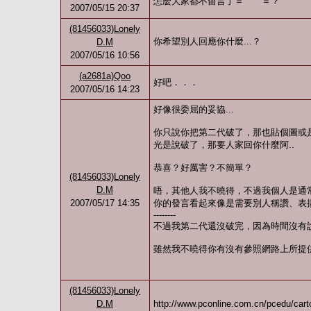
怎麼大家都不留言了＝ ＝？
2007/05/15 20:37
(81456033)Lonely
你希望別人回應你什麼...？
D.M
2007/05/16 10:56
(a2681a)Qoo
好吧．．．
2007/05/16 14:23
好像很委屈的妥協...
你只說你把第二代破了，那也貼個圖或
光是說破了，那要人家回你什麼阿..
恭喜？好厲害？不簡單？
(81456033)Lonely
D.M
唔，其他人我不曉得，不過我個人是通
2007/05/17 14:35
你的發言看起來像是需要別人稱讚、表揚
--------
不過我第二代還沒破完，因為時間沒有
雖然我不曉得你有沒有參照網路上所提
(81456033)Lonely
D.M
http://www.pconline.com.cn/pcedu/car