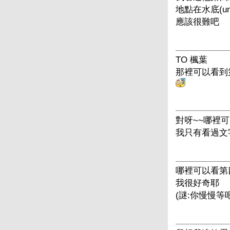
地點在水底(unde
應該很難吧
TO 楓葉
那裡可以看到
對呀~~哪裡可
我只有看過文字
哪裡可以看第
我很好奇耶
(謎:你慢慢等吧