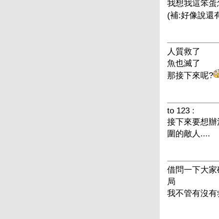
我想我這笨蛋
(補:好像說
人質救了
魚也滅了
那接下來呢?
to 123 :
接下來要想辦
圍的敵人....
借問一下大家
局
我不管有沒有