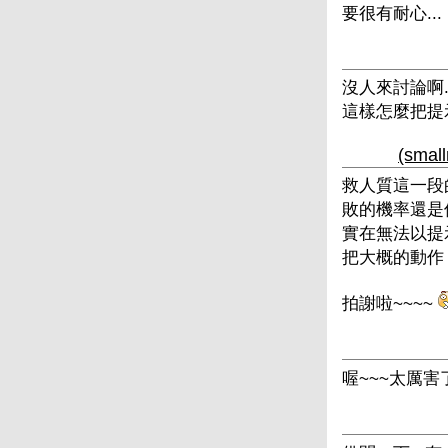
要很有耐心...
沒人來討論啊..
這樣怎麼把提
(sm
救人質這一段的
敗的機率還是偏
實在無法以提示
把大概的動作 [
拍謝啦~~~~
喔~~~太厲害