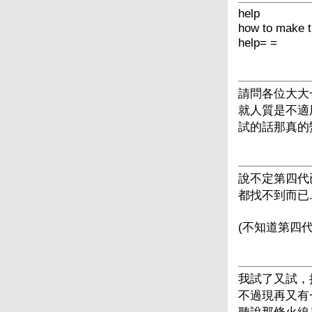
help
how to make t
help= =
請問各位大大一
就人質是不適
試的話那真的蠻難
說不定第四代
都找不到而已..
(不知道第四
我試了又試，
不過現再又有