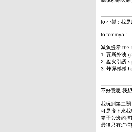
聽說那條火線
to 小樂 : 我
to tommya :
滅魚提示 the hint
1. 瓦斯外洩 gas
2. 點火引誘 spar
3. 炸彈碰碰 he
不好意思 我想問
我玩到第二關
可是接下來我
箱子旁邊的控
最後只有炸彈熊