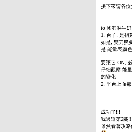
接下來請各位
to 冰淇淋牛奶
1. 台子, 
如是, 雙刀熊
是 能量表顏色
要讓它 ON,
仔細觀察 能量
的變化
2. 平台上面那
成功了!!!
我過道第2關!
雖然看著攻略