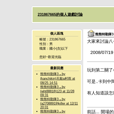
231867665的個人遊戲討論
個人區塊
熊熊特勤隊3
帳號：231867665
大家來討論八
性別：男
職業：國小(含)以下
2008/07/1
您好~歡迎光臨
最新回應
玩到第二關了=
熊熊特勤隊3→by
(kanchikin)天殺a村雨 at
可是..卡到中
08/25 14:51
熊熊特勤隊3→by
(wht88818)123 at 11/28
有人知道該怎麼
09:31
熊熊特勤隊3→by
(a27088919)killer at 12/11
20:01
前話... 開場
熊熊特勤隊3→by