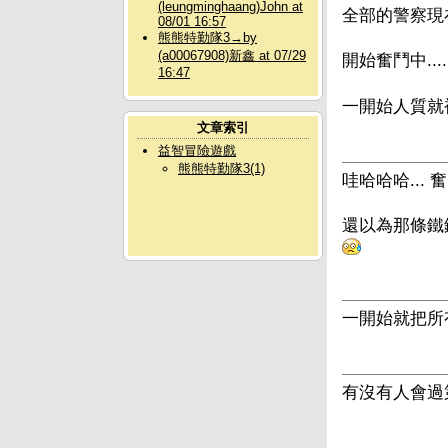
(leungminghaang)John at
全部的警察現在閒
08/01 16:57
熊熊特勤隊3→by
(a00067908)新鑫 at 07/29
開始奮鬥中....
16:47
一開始人質就被
文章索引
益智冒險遊戲
熊熊特勤隊3(1)
哇哈哈哈... 奮
還以為那條鐵鍊是
一開始就把所
有沒有人會過