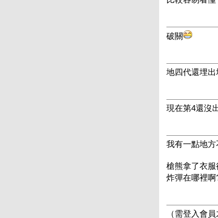
破關
地四代還埋出
現在第4還沒出，因
我有一點地方
槍熊拿了衣服
炸彈在哪裡啊
（需登入會員