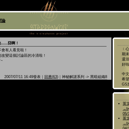
討論
....囧啊！
﹝
不會有人看見啦！
期末
能改變這個討論區的冷清啦！
還混~
~
好啦
中文
2007/07/11 16:49發表｜
回應(63)
｜神秘解謎系列 -> 黑暗組織8
希望
GS
英
→by
05/
英
→by
04/