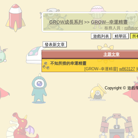
GROW成長系列
>>
GROW--幸運精靈
板務人員：
rolfuso
遊戲列表
精華區
所
發表新文章
主題文章
不知所措的幸運精靈
[GROW--幸運精靈]
w863127
於
Copyright © 遊