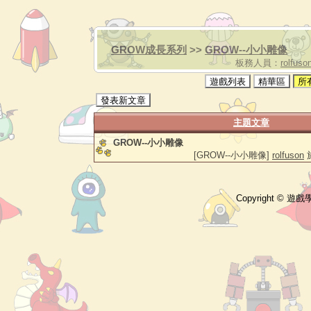
GROW成長系列
>>
GROW--小小雕像
板務人員：
rolfuso
遊戲列表
精華區
所
發表新文章
主題文章
GROW--小小雕像
[GROW--小小雕像]
rolfuson
於
Copyright © 遊