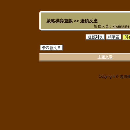
策略棋弈遊戲
>>
連鎖反應
板務人員：
kiwimaste
遊戲列表
精華區
所
發表新文章
主題文章
Copyright © 遊