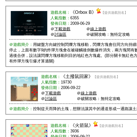
《
Orbox B
》
遊戲名稱：
【提供遊戲別名】
人氣指數：
6355
發佈日期：
2009-06-29
＠
下載遊戲
＠
線上遊戲
＠
討論區
＠破關攻略：無特定攻略
＠遊戲簡介：
用鍵盤方向鍵控制閃爍方塊移動，閃爍方塊會往同方向持續
停止，上面有數字9的炸彈方塊會在被碰觸後倒數爆炸消失，兩方塊間有
過後合併，設法讓閃爍方塊移動到目的地紅色方塊處。(部分關卡無紅色
有炸彈方塊引爆才算過關)
《
土撥鼠回家
》
遊戲名稱：
【提供遊戲別名】
人氣指數：
19730
發佈日期：
2006-09-22
＠
下載遊戲
＠
線上遊戲
＠
討論區
＠破關攻略：無特定攻略
＠遊戲簡介：
控制從天而降的土塊，想辦法讓其中的通道形成一通路讓土
《
火箭鼠
》
遊戲名稱：
【提供遊戲別名】
人氣指數：
3936
發佈日期：
2006-09-22