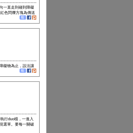
向一直走到碰到障礙
，紅色閃爍方塊為傳送
障礙物為止，設法讓
執行duo檔，一進入
出現選單。要每一關破