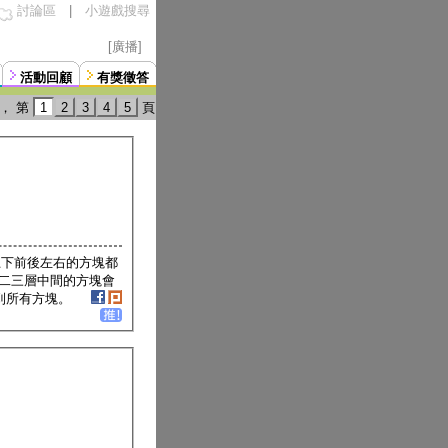
討論區
|
小遊戲搜尋
[廣播]
活動回顧
有獎徵答
， 第
1
2
3
4
5
頁
上下前後左右的方塊都
二三層中間的方塊會
選到所有方塊。