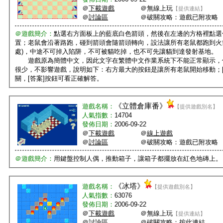
＠
下載遊戲
＠無線上玩
【提供連結】
＠
討論區
＠破關攻略：遊戲已附攻略
＠遊戲簡介：
點選右方面板上的藍底白色箭頭，然後在左邊的方格裡點選
置；老鼠會沿著路跑，碰到箭頭會隨箭頭轉向，設法讓所有老鼠都跑到火
處)，中途不可掉入陷阱，不可被貓吃掉，也不可先讓貓到達發射基地。
遊戲原為簡體中文，因此文字在繁體中文作業系統下不能正常顯示，
很少，不影響遊戲，說明如下：右方最大的按鈕是讓所有老鼠開始移動；[上
關，[答案]按鈕可看正確解答。
《
立體倉庫番
》
遊戲名稱：
【提供遊戲別名】
人氣指數：
14704
發佈日期：
2006-09-22
＠
下載遊戲
＠
線上遊戲
＠
討論區
＠破關攻略：遊戲已附攻略
＠遊戲簡介：
用鍵盤控制人偶，推動箱子，讓箱子都擺放在紅色地磚上。
《
冰塔
》
遊戲名稱：
【提供遊戲別名】
人氣指數：
63076
發佈日期：
2006-09-22
＠
下載遊戲
＠無線上玩
【提供連結】
＠
討論區
＠破關攻略：
按此連結