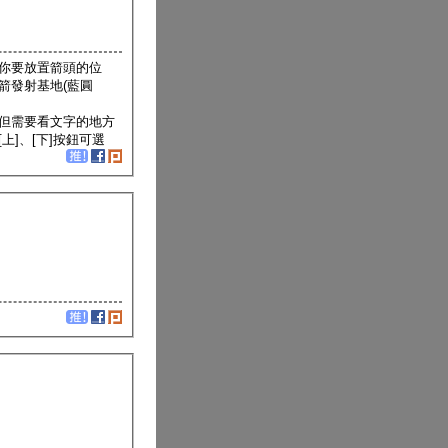
你要放置箭頭的位
箭發射基地(藍圓
但需要看文字的地方
]、[下]按鈕可選