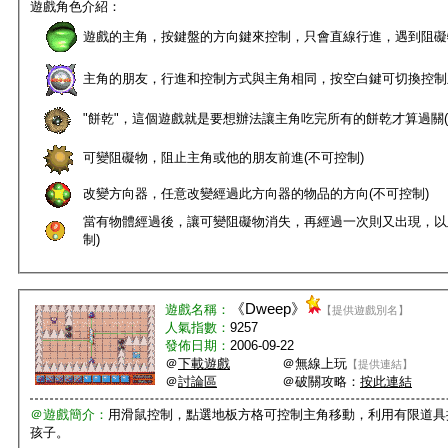
遊戲角色介紹：
遊戲的主角，按鍵盤的方向鍵來控制，只會直線行進，遇到阻礙
主角的朋友，行進和控制方式與主角相同，按空白鍵可切換控制
"餅乾"，這個遊戲就是要想辦法讓主角吃完所有的餅乾才算過關(
可變阻礙物，阻止主角或他的朋友前進(不可控制)
改變方向器，任意改變經過此方向器的物品的方向(不可控制)
當有物體經過後，讓可變阻礙物消失，再經過一次則又出現，以此類
制)
《
Dweep
》
遊戲名稱：
【提供遊戲別名】
人氣指數：
9257
發佈日期：
2006-09-22
＠
下載遊戲
＠無線上玩
【提供連結】
＠
討論區
＠破關攻略：
按此連結
＠遊戲簡介：
用滑鼠控制，點選地板方格可控制主角移動，利用有限道具
孩子。