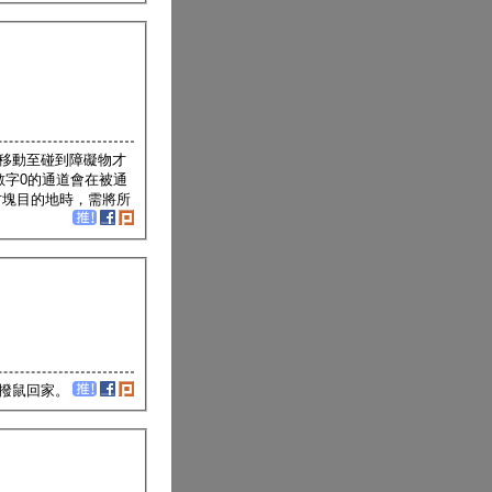
移動至碰到障礙物才
數字0的通道會在被通
方塊目的地時，需將所
撥鼠回家。