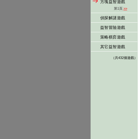
方塊益智遊戲
第1頁
>>
偵探解謎遊戲
益智冒險遊戲
策略棋弈遊戲
其它益智遊戲
（共432個遊戲）