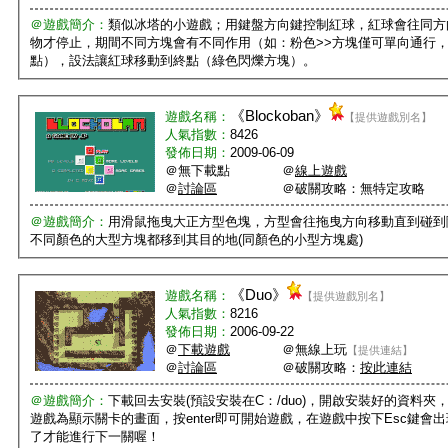
＠遊戲簡介：
類似冰塔的小遊戲；用鍵盤方向鍵控制紅球，紅球會往同方
物才停止，期間不同方塊會有不同作用（如：粉色>>方塊僅可單向通行
點），設法讓紅球移動到終點（綠色閃爍方塊）。
《
Blockoban
》
遊戲名稱：
【提供遊戲別名】
人氣指數：
8426
發佈日期：
2009-06-09
＠無下載點 ＠
線上遊戲
＠
討論區
＠破關攻略：無特定攻略
＠遊戲簡介：
用滑鼠拖曳大正方型色塊，方型會往拖曳方向移動直到碰到
不同顏色的大型方塊都移到其目的地(同顏色的小型方塊處)
《
Duo
》
遊戲名稱：
【提供遊戲別名】
人氣指數：
8216
發佈日期：
2006-09-22
＠
下載遊戲
＠無線上玩
【提供連結】
＠
討論區
＠破關攻略：
按此連結
＠遊戲簡介：
下載回去安裝(預設安裝在C：/duo)，開啟安裝好的資料夾，
遊戲為顯示關卡的畫面，按enter即可開始遊戲，在遊戲中按下Esc鍵會
了才能進行下一關喔！