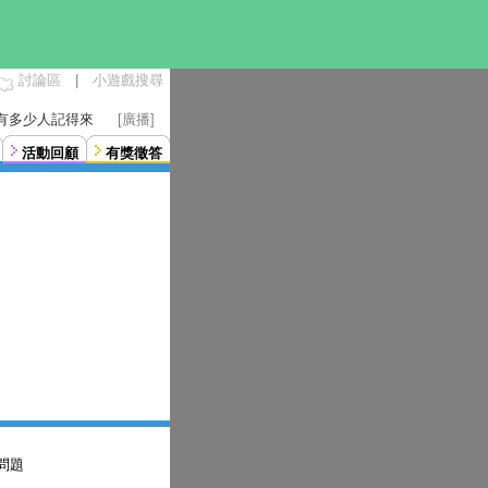
討論區
|
小遊戲搜尋
得有多少人記得來
[廣播]
活動回顧
有獎徵答
問題