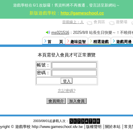
遊戲學校在
6/1
改版囉！舊資料將不再搬遷，發言請至新網站～
新版遊戲學校：
http://gameschool.cc
會員區
遊樂場
目前線上：人
ms021516
：2025/8/8 站長生日快樂～！不曉
這。XD
首 頁
趣味益智
精選遊戲
遊戲周邊
本頁需登入會員才可正常瀏覽
帳號：
密碼：
忘記密碼?
會員簡介
加入會員
5
1
7
3
4
7
0
0
2003/08/01起參觀人次：
pyright © 遊戲學校
http://www.gameschool.idv.tw
│
版權聲明
│
關於本站
│
常見