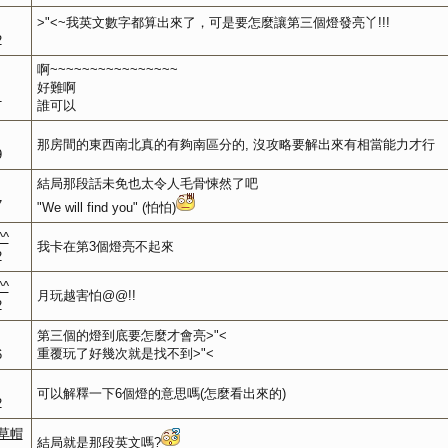
>"<~我英文數字都算出來了，可是要怎麼讓第三個燈發亮丫!!!
2
啊~~~~~~~~~~~~~~~~
好難啊
1
誰可以
那房間的東西南北真的有夠南區分的, 沒攻略要解出來有相當能力才行
9
結局那段話未免也太令人毛骨悚然了吧
7
"We will find you" (怕怕)
^^
我卡在第3個燈亮不起來
2
^^
月玩越害怕@@!!
2
第三個的燈到底要怎麼才會亮>"<
重覆玩了好幾次就是找不到>"<
6
可以解釋一下6個燈的意思嗎(怎麼看出來的)
2
)★草帽
結局就是那段英文嗎?