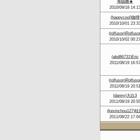
海賊團★
2010/09/18 14:1
(happycool)咖哩
2010/10/01 23:3
(rolfuson)Rolfuso
2010/10/02 00:2
(abd86731)Eric
2011/08/19 16:5
(rolfuson)Rolfuso
2011/08/19 20:5
(danny)大白3
2011/08/19 20:5
(kevinchou127)
2011/08/22 17:0