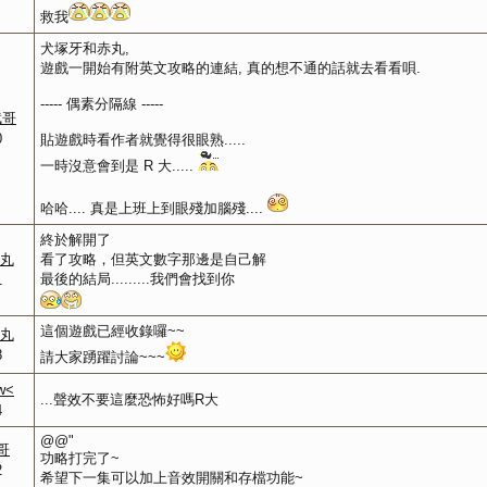
救我
犬塚牙和赤丸,
遊戲一開始有附英文攻略的連結, 真的想不通的話就去看看唄.
----- 偶素分隔線 -----
斌哥
0
貼遊戲時看作者就覺得很眼熟.....
一時沒意會到是 R 大.....
哈哈.... 真是上班上到眼殘加腦殘....
終於解開了
赤丸
看了攻略，但英文數字那邊是自己解
最後的結局.........我們會找到你
1
這個遊戲已經收錄囉~~
赤丸
8
請大家踴躍討論~~~
w<
...聲效不要這麼恐怖好嗎R大
4
@@"
魚哥
功略打完了~
2
希望下一集可以加上音效開關和存檔功能~