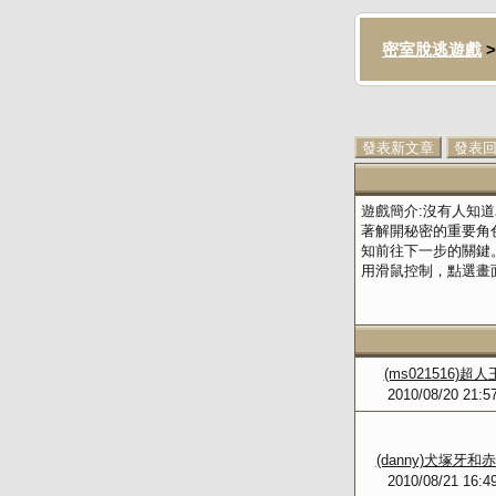
密室脫逃遊戲
>
發表新文章
發表
遊戲簡介:沒有人知
著解開秘密的重要角
知前往下一步的關鍵
用滑鼠控制，點選畫
(ms021516)超人
2010/08/20 21:5
(danny)犬塚牙和
2010/08/21 16:4