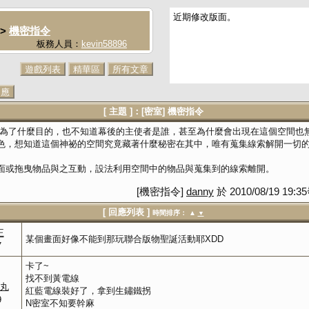
近期修改版面。
>
機密指令
板務人員：
kevin58896
遊戲列表
精華區
所有文章
回應
[ 主題 ]：[密室] 機密指令
道為了什麼目的，也不知道幕後的主使者是誰，甚至為什麼會出現在這個空間也
色，想知道這個神祕的空間究竟藏著什麼秘密在其中，唯有蒐集線索解開一切
。
面或拖曳物品與之互動，設法利用空間中的物品與蒐集到的線索離開。
[機密指令]
danny
於 2010/08/19 1
[ 回應列表 ]
時間排序： ▲
▼
王
某個畫面好像不能到那玩聯合版物聖誕活動耶XDD
7
卡了~
找不到黃電線
赤丸
紅藍電線裝好了，拿到生鏽鐵拐
9
N密室不知要幹麻