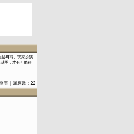
無跡可尋。玩家扮演
的謎團，才有可能得
9:35發表｜回應數：22