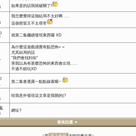
如果是的話我就破關了!
3
我怎麼覺得這個結局不太好啊......
3
這個密室又不太尋常
n
就第二集繼續發現東西囉 XD
7
為什麼這遊戲感覺有點恐怖= =
尤其結局的話
"我們會找到你"
7
害我以為有甚麼恐怖的東西會出現......
不過不錯玩XD
n
第二集會透露一點點線索喔~
1
哇我意外發現這文章是我開的(?
5
桂嵐
網址?
4
發表回應 ▼
（需
登入會員
才能回應文章）