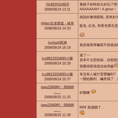
(SHIER)SHIER
看鏡子的時候太好玩了吧
AAAAAAAH！A ghost！
2008/08/24 13:11
就說好像很眼熟, 原來好久以
(rhjbs)主攻密室 - 斌哥
藍色, 紅色, 和黃色寶石是
2008/08/24 14:33
(school)死神
真的很簡單嘛那不投稿攻
2008/08/24 16:19
過了~~
(co9913333400)小樂
原本不太想投稿，但想想
2008/08/24 20:29
我覺得那張指沒啥用處
(co9913333400)小樂
有沒有人被打雷聲嚇到?
一開始聽到，嚇死我了，好
2008/08/24 20:37
(ppp226699)♡ 阿靜靜
﹏
好難噢
2008/08/25 11:25
(ppp226699)♡ 阿靜靜
呵呵 我過關了 ...
﹏
2008/08/25 11:38