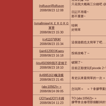
只花我大概兩三分鐘吧 
(rolfuson)Rolfuson
2008/08/23 12:08
日記不用看~
那不重要~
(smallmiew)ＫＥＲＯＲＯ
哇咧
軍曹
好簡單
2008/08/23 15:30
(cj41107)阿村
這個遊戲也太簡單了吧.........
2008/08/23 15:34
(jain612001)Kaeru
投稿攻略了～
2008/08/23 16:18
破關了~
(iris450399)我不是矮子
2008/08/23 18:10
目前正順便玩Episode 2~
(k4995161)楓漾蝶
有史以來最簡單的一次 = 
2008/08/23 21:45
(abc10562)= =
怎玩阿＝ ＝？拿膠帶案
2008/08/24 09:05
(JOYandJOY)卡姆
TO:(abc10562)= =
膠帶拿去修理那個斷掉的
2008/08/24 11:23