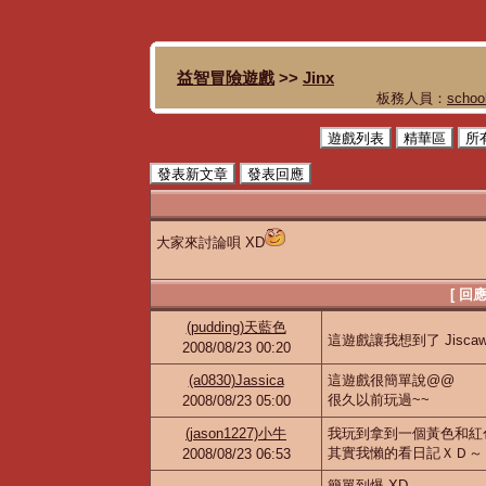
益智冒險遊戲
>>
Jinx
板務人員：
schoo
遊戲列表
精華區
所
發表新文章
發表回應
大家來討論唄 XD
[ 回
(pudding)天藍色
這遊戲讓我想到了 Jisca
2008/08/23 00:20
(a0830)Jassica
這遊戲很簡單說@@
很久以前玩過~~
2008/08/23 05:00
(jason1227)小牛
我玩到拿到一個黃色和紅
其實我懶的看日記ＸＤ～
2008/08/23 06:53
簡單到爆 XD