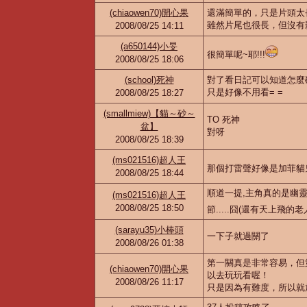
(chiaowen70)開心果
還滿簡單的，只是片頭太
雖然片尾也很長，但沒有
2008/08/25 14:11
(a650144)小旻
很簡單呢~耶!!!
2008/08/25 18:06
(school)死神
對了看日記可以知道怎麼
只是好像不用看= =
2008/08/25 18:27
(smallmiew)【貓～砂～
TO 死神
盆】
對呀
2008/08/25 18:39
(ms021516)超人王
那個打雷聲好像是加菲貓
2008/08/25 18:44
順道一提,主角真的是幽靈
(ms021516)超人王
2008/08/25 18:50
節.....囧(還有天上飛的老
(sarayu35)小棒頭
一下子就過關了
2008/08/26 01:38
第一關真是非常容易，但
(chiaowen70)開心果
以去玩玩看喔！
2008/08/26 11:17
只是因為有難度，所以就