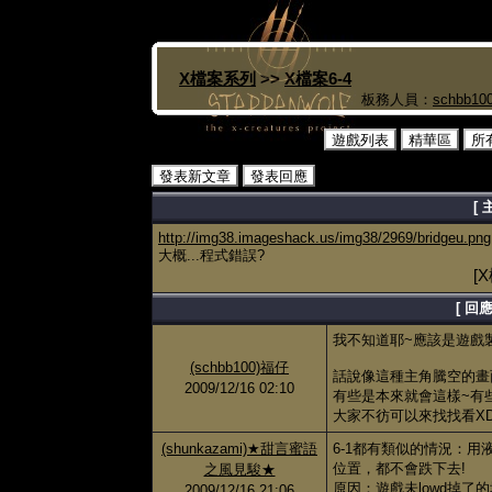
X檔案系列
>>
X檔案6-4
板務人員：
schbb10
遊戲列表
精華區
所
發表新文章
發表回應
[
http://img38.imageshack.us/img38/2969/bridgeu.png
大概...程式錯誤?
[
[ 回
我不知道耶~應該是遊戲製
(schbb100)福仔
話說像這種主角騰空的畫
2009/12/16 02:10
有些是本來就會這樣~有
大家不彷可以來找找看XD
(shunkazami)★甜言蜜語
6-1都有類似的情況：
位置，都不會跌下去!
之風見駿★
原因：遊戲未lowd掉了
2009/12/16 21:06