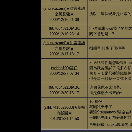
(shunkazami)★甜言蜜語
所以，這個現象是正常的。
之風見駿★
2009/12/16 21:08
(9876543210)ABC
>>遊戲未lowd掉了的地
閣下意思是...?
2009/12/16 23:14
(shunkazami)★甜言蜜語
很簡單 打多了個掉字
之風見駿★
2009/12/17 18:17
不過話說你是怎麼讓Stepp
(schbb100)福仔
因為我曾經試了很多次卻
像６－１是只要讓鐵板掉
2009/12/27 07:34
但是這一關我一直試不出
(9876543210)ABC
這個我也不太清楚,
這是偶然弄出來的~
2009/12/30 13:17
To:福仔
我剛試出來了
(sfhk7418529630)★草帽
要讓Steppenwolf騰
海賊團★
一開始先衝到放著遙控器
2013/01/21 14:50
再衝回被Heruka破壞