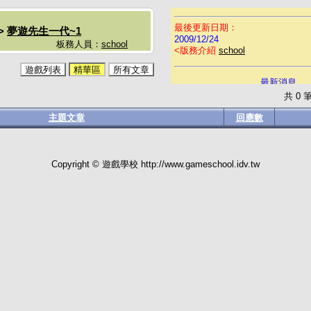
最後更新日期：
>
夢遊先生一代~1
2009/12/24
板務人員：
school
<
版務介紹
school
遊戲列表
精華區
所有文章
最新消息
共
0
筆
☆祝大家討論愉快
主題文章
回應數
Copyright © 遊戲學校
http://www.gameschool.idv.tw